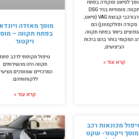
וסך לסיאט וסקודה בפתח
תקווה: מומחיות בגיר DSG
וטורבורכבי קבוצת VAG (סיאט,
סקודה ופולקסווגן) הם
מוסך מאזדה ויונדא
פוצים ביותר בפתח תקווה.
בפתח תקווה – מוסך
ג המקומי בוחר בהם בזכות
ויקטור
הביצועים,
טיפול תקופתי לרכב פתח
קרא עוד »
תקווה הינו מהשירותים
המרכזיים שמוסכים מציעי
ללקוחותיהם.
קרא עוד »
יפול מכונאות רכב
מוסך ויקטור- שקט